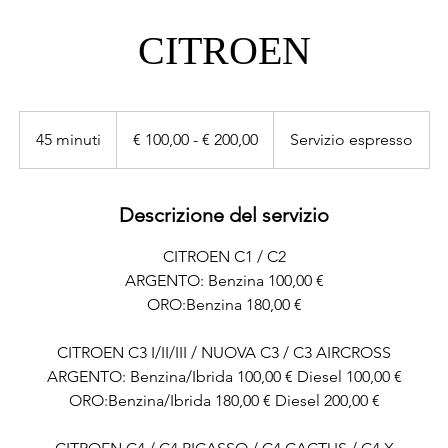
CITROEN
€
100,00
45 minuti
4
€ 100,00 - € 200,00
Servizio espresso
-
€
5
200,00
m
i
Descrizione del servizio
n
CITROEN C1 / C2
u
ARGENTO: Benzina 100,00 €
t
ORO:Benzina 180,00 €
i
CITROEN C3 I/II/III / NUOVA C3 / C3 AIRCROSS
ARGENTO: Benzina/Ibrida 100,00 € Diesel 100,00 €
ORO:Benzina/Ibrida 180,00 € Diesel 200,00 €