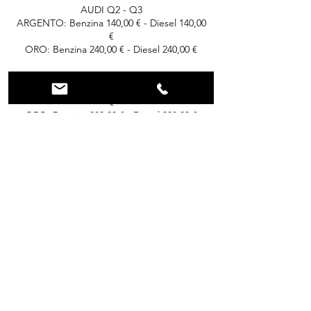
AUDI Q2 - Q3
ARGENTO: Benzina 140,00 € - Diesel 140,00
€
ORO: Benzina 240,00 € - Diesel 240,00 €
AUDI A5 - A6 - A7
ARGENTO: Benzina 150,00 € - Diesel 150,00
€
ORO: Benzina 300,00 € - Diesel 300,00 €
AUDI Q5 - Q7
ARGENTO: Benzina 170,00 € - Diesel 170,00
€
ORO: Benzina 300,00 - € Diesel 300,00 €
Dettagli di contatto
+ 3515577273
info@lacasadeltagliando.com
Via Antonio Cocchi, 7, Pisa, PI, Italia