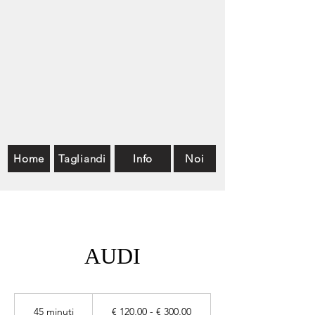
Home
Tagliandi
Info
Noi
AUDI
€
120,00
45 minuti
4
€ 120,00 - € 300,00
-